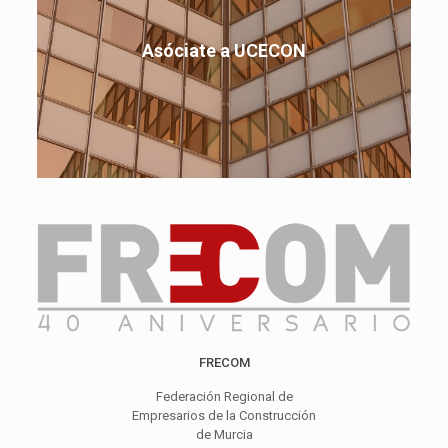
Conoce las ventajas de asociarte a UCECON.
Trabajando por el mejor servicio en el sector de la
Asóciate a UCECON
construcción
Ver Ventajas
FRECOM
Federación Regional de
Empresarios de la Construcción
de Murcia