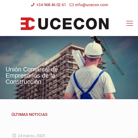
+34 968 46 02 61
info@ucecon.com
U
n
i
ó
n
C
o
m
a
r
c
a
l
d
e
E
m
p
r
e
s
a
r
i
o
s
d
e
l
a
C
o
n
s
t
r
u
c
c
i
ó
n
ÚLTIMAS NOTICIAS
24 marzo, 2025